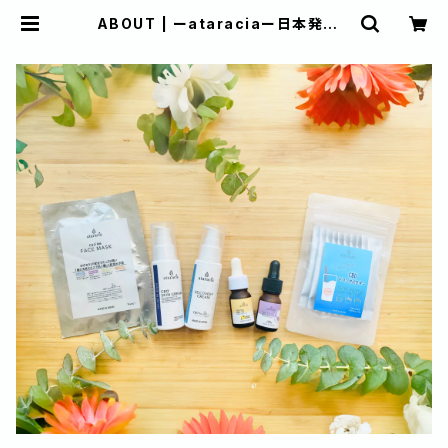
ABOUT | ーataraciaー日本発のC
BDブランド アタラシア